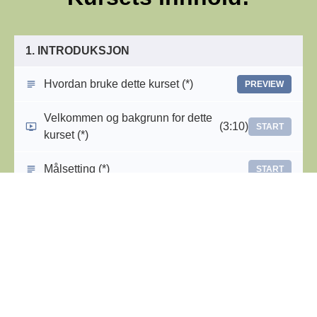
1. INTRODUKSJON
Hvordan bruke dette kurset (*)
PREVIEW
Velkommen og bakgrunn for dette
(3:10)
START
kurset (*)
Målsetting (*)
START
Kultur er et tema med mange fasetter (*)
START
Velge riktig medium for kommunikasjon
START
(*)
2. NORDMENN VED FØRSTE BLIKK