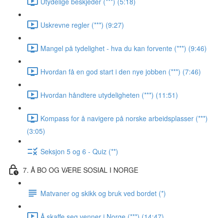
Utydelige beskjeder (***) (5:18)
Uskrevne regler (***) (9:27)
Mangel på tydelighet - hva du kan forvente (***) (9:46)
Hvordan få en god start i den nye jobben (***) (7:46)
Hvordan håndtere utydeligheten (***) (11:51)
Kompass for å navigere på norske arbeidsplasser (***)
(3:05)
Seksjon 5 og 6 - Quiz (**)
7. Å BO OG VÆRE SOSIAL I NORGE
Matvaner og skikk og bruk ved bordet (*)
Å skaffe seg venner i Norge (***) (14:47)