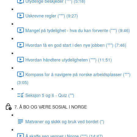
Utydelige beskjeder (***) (5:18)
Uskrevne regler (***) (9:27)
Mangel på tydelighet - hva du kan forvente (***) (9:46)
Hvordan få en god start i den nye jobben (***) (7:46)
Hvordan håndtere utydeligheten (***) (11:51)
Kompass for å navigere på norske arbeidsplasser (***)
(3:05)
Seksjon 5 og 6 - Quiz (**)
7. Å BO OG VÆRE SOSIAL I NORGE
Matvaner og skikk og bruk ved bordet (*)
Å skaffe seg venner i Norge (***) (14:47)