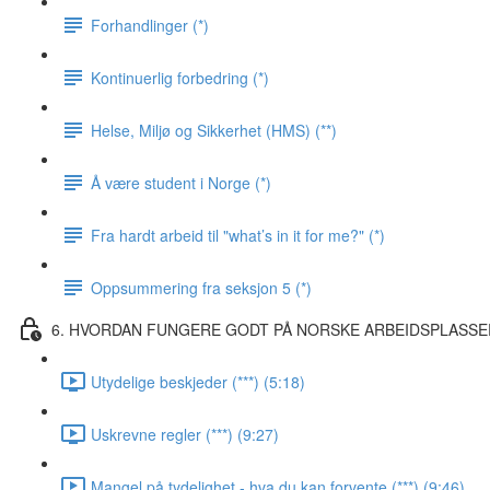
Forhandlinger (*)
Kontinuerlig forbedring (*)
Helse, Miljø og Sikkerhet (HMS) (**)
Å være student i Norge (*)
Fra hardt arbeid til "what’s in it for me?" (*)
Oppsummering fra seksjon 5 (*)
6. HVORDAN FUNGERE GODT PÅ NORSKE ARBEIDSPLASSE
Utydelige beskjeder (***) (5:18)
Uskrevne regler (***) (9:27)
Mangel på tydelighet - hva du kan forvente (***) (9:46)