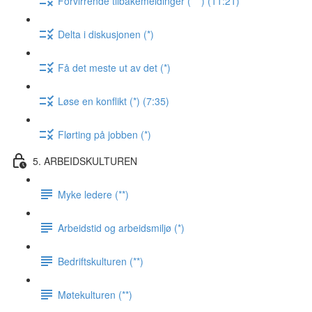
Forvirrende tilbakemeldinger (***) (11:21)
Delta i diskusjonen (*)
Få det meste ut av det (*)
Løse en konflikt (*) (7:35)
Flørting på jobben (*)
5. ARBEIDSKULTUREN
Myke ledere (**)
Arbeidstid og arbeidsmiljø (*)
Bedriftskulturen (**)
Møtekulturen (**)