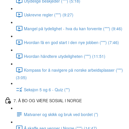
Utydelige beskjeder (***) (5:18)
Uskrevne regler (***) (9:27)
Mangel på tydelighet - hva du kan forvente (***) (9:46)
Hvordan få en god start i den nye jobben (***) (7:46)
Hvordan håndtere utydeligheten (***) (11:51)
Kompass for å navigere på norske arbeidsplasser (***)
(3:05)
Seksjon 5 og 6 - Quiz (**)
7. Å BO OG VÆRE SOSIAL I NORGE
Matvaner og skikk og bruk ved bordet (*)
Å skaffe seg venner i Norge (***) (14:47)