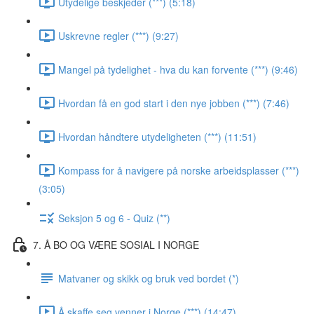
Utydelige beskjeder (***) (5:18)
Uskrevne regler (***) (9:27)
Mangel på tydelighet - hva du kan forvente (***) (9:46)
Hvordan få en god start i den nye jobben (***) (7:46)
Hvordan håndtere utydeligheten (***) (11:51)
Kompass for å navigere på norske arbeidsplasser (***)
(3:05)
Seksjon 5 og 6 - Quiz (**)
7. Å BO OG VÆRE SOSIAL I NORGE
Matvaner og skikk og bruk ved bordet (*)
Å skaffe seg venner i Norge (***) (14:47)