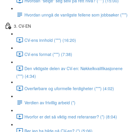
Hvordan "selge" seg selv på rett nivå? (***) (15:00)
Hvordan unngå de vanligste feilene som jobbsøker (***)
3. CV-EN
CV-ens innhold (***) (16:20)
CV-ens format (***) (7:38)
Den viktigste delen av CV-en: Nøkkelkvalifikasjonene
(***) (4:34)
Overførbare og uformelle ferdigheter (***) (4:02)
Verdien av frivillig arbeid (*)
Hvorfor er det så viktig med referanser? (*) (8:04)
Bør jeg ha bilde på CV-en? (*) (5:06)