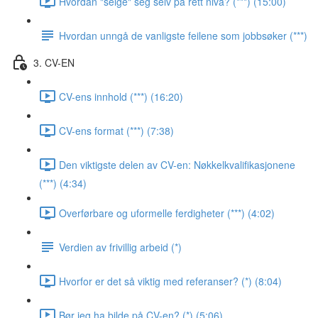
Hvordan "selge" seg selv på rett nivå? (***) (15:00)
Hvordan unngå de vanligste feilene som jobbsøker (***)
3. CV-EN
CV-ens innhold (***) (16:20)
CV-ens format (***) (7:38)
Den viktigste delen av CV-en: Nøkkelkvalifikasjonene
(***) (4:34)
Overførbare og uformelle ferdigheter (***) (4:02)
Verdien av frivillig arbeid (*)
Hvorfor er det så viktig med referanser? (*) (8:04)
Bør jeg ha bilde på CV-en? (*) (5:06)